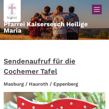
Zum Inhalt springen
Pfarrei Kaisersesch Heilige
Maria
Sendenaufruf für die
Cochemer Tafel
Masburg / Hauroth / Eppenberg