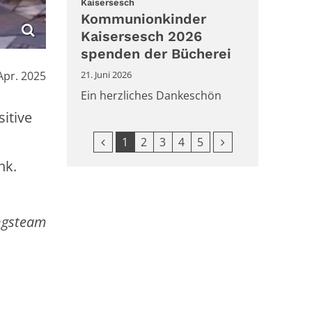
:
Kaisersesch
Kommunionkinder
Kaisersesch 2026
spenden der Bücherei
:
Apr. 2025
21. Juni 2026
Ein herzliches Dankeschön
itive
Vorherige Seite
Nächste Seite
1
2
3
4
5
nk.
ngsteam