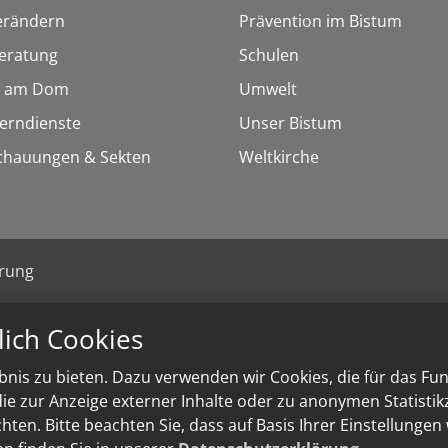
erändern
Prävention im Bistum
eratung
Schulen
 am Dom
Umwelt
Lerndienste
Unser Bistum
chauungen & Sekten
Weltkirche
ärung
lich Cookies
nis zu bieten. Dazu verwenden wir Cookies, die für das Fu
e zur Anzeige externer Inhalte oder zu anonymen Statisti
ten. Bitte beachten Sie, dass auf Basis Ihrer Einstellungen