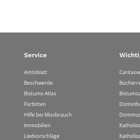
Service
Wichti
Amtsblatt
Caritasv
Beschwerde
Bücherre
Bistums-Atlas
Bistumsa
Fürbitten
Dominfo
Hilfe bei Missbrauch
Dommus
Immobilien
Katholis
Liedvorschläge
Katholi