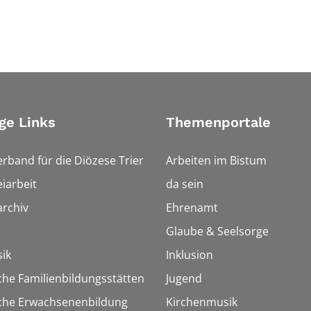
ge Links
Themenportale
erband für die Diözese Trier
Arbeiten im Bistum
iarbeit
da sein
rchiv
Ehrenamt
Glaube & Seelsorge
ik
Inklusion
che Familienbildungsstätten
Jugend
sche Erwachsenenbildung
Kirchenmusik