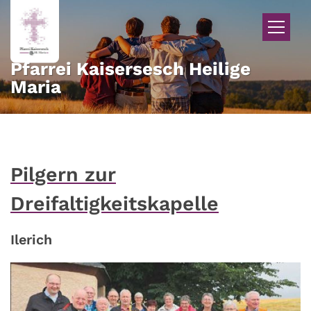
Zum Inhalt springen
Pfarrei Kaisersesch Heilige
Maria
Pilgern zur
Dreifaltigkeitskapelle
Ilerich