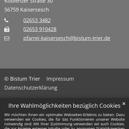
Koblenzer Straße 30
56759
Kaisersesch
02653 3482
02653 910428
pfarrei-kaisersesch@bistum-trier.de
© Bistum Trier
Impressum
Datenschutzerklärung
✕
Ihre Wahlmöglichkeiten bezüglich Cookies
Wir möchten Ihnen ein optimales Webseiten-Erlebnis zu bieten. Dazu
verwenden wir Cookies, die für das Funktionieren unserer Website
notwendig sind. Mit Ihrer Zustimmung verwenden wir auch Cookies,
die zur Anzeige externer Inhalte oder zu anonymen Statistikzwecken