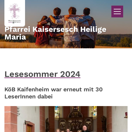
Zum Inhalt springen
Pfarrei Kaisersesch Heilige
Maria
Lesesommer 2024
KöB Kaifenheim war erneut mit 30
LeserInnen dabei