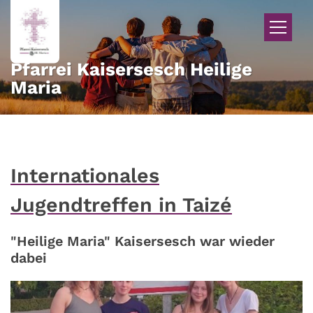
Zum Inhalt springen
Pfarrei Kaisersesch Heilige
Maria
Internationales
Jugendtreffen in Taizé
"Heilige Maria" Kaisersesch war wieder
dabei